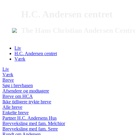
H.C. Andersen centret
The Hans Christian Andersen Centr
Liv
H.C. Andersen centret
Værk
Liv
Værk
Breve
Søg i brevbasen
Afsendere og modtagere
Breve om HCA
Ikke tidligere trykte breve
Alle breve
Enkelte breve
Partner H.C. Andersens Hus
Brevveksling med fam. Melchior
Brevveksling med fam. Serre
Rundt om Andersen