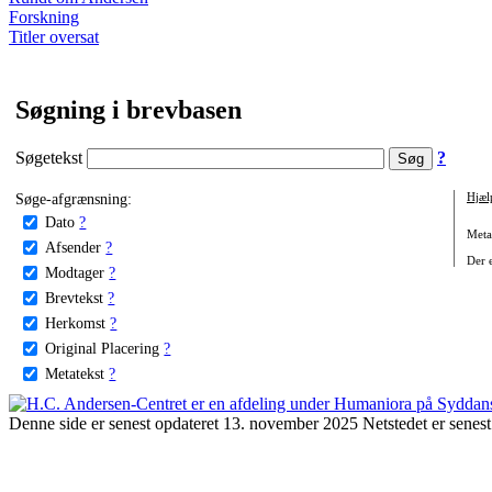
Forskning
Titler oversat
Søgning i brevbasen
Søgetekst
?
Søge-afgrænsning:
Hjæl
Dato
?
Metat
Afsender
?
Der e
Modtager
?
Brevtekst
?
Herkomst
?
Original Placering
?
Metatekst
?
Denne side er senest opdateret 13. november 2025 Netstedet er senest