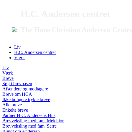
H.C. Andersen centret
The Hans Christian Andersen Centr
Liv
H.C. Andersen centret
Værk
Liv
Værk
Breve
Søg i brevbasen
Afsendere og modtagere
Breve om HCA
Ikke tidligere trykte breve
Alle breve
Enkelte breve
Partner H.C. Andersens Hus
Brevveksling med fam. Melchior
Brevveksling med fam. Serre
Rundt om Andersen