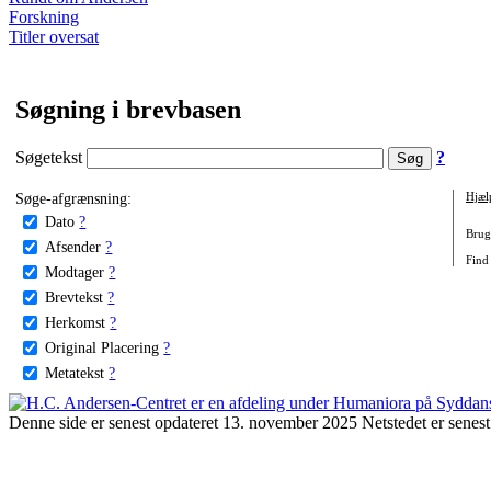
Forskning
Titler oversat
Søgning i brevbasen
Søgetekst
?
Søge-afgrænsning:
Hjæl
Dato
?
Brug 
Afsender
?
Find
Modtager
?
Brevtekst
?
Herkomst
?
Original Placering
?
Metatekst
?
Denne side er senest opdateret 13. november 2025 Netstedet er senest