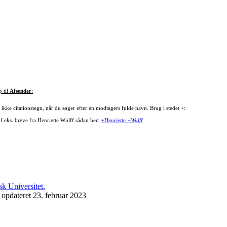
p til
Afsender
:
ikke citationstegn, når du søger efter en modtagers fulde navn. Brug i stedet +:
 f.eks. breve fra Henriette Wulff sådan her:
+Henriette +Wulff
.
 opdateret 23. februar 2023