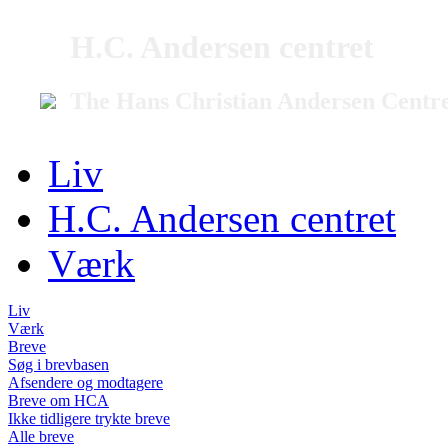
H.C. Andersen centret
The Hans Christian Andersen Centr
Liv
H.C. Andersen centret
Værk
Liv
Værk
Breve
Søg i brevbasen
Afsendere og modtagere
Breve om HCA
Ikke tidligere trykte breve
Alle breve