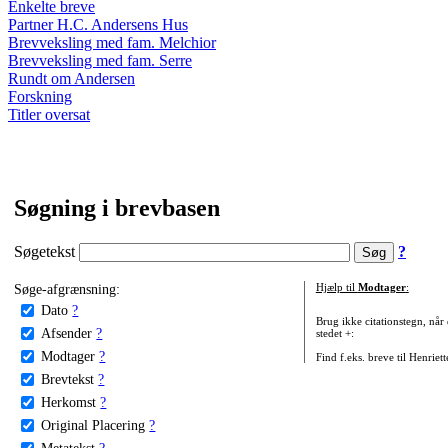
Enkelte breve
Partner H.C. Andersens Hus
Brevveksling med fam. Melchior
Brevveksling med fam. Serre
Rundt om Andersen
Forskning
Titler oversat
Søgning i brevbasen
Søgetekst
?
Søge-afgrænsning:
Hjælp til
Modtager
:
Dato
?
Brug ikke citationstegn, når
Afsender
?
stedet +:
Modtager
?
Find f.eks. breve til Henriet
Brevtekst
?
Herkomst
?
Original Placering
?
Metatekst
?