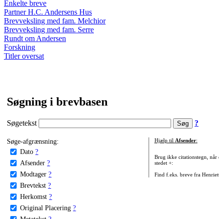
Enkelte breve
Partner H.C. Andersens Hus
Brevveksling med fam. Melchior
Brevveksling med fam. Serre
Rundt om Andersen
Forskning
Titler oversat
Søgning i brevbasen
Søgetekst
?
Søge-afgrænsning:
Hjælp til
Afsender
:
Dato
?
Brug ikke citationstegn, når
Afsender
?
stedet +:
Modtager
?
Find f.eks. breve fra Henrie
Brevtekst
?
Herkomst
?
Original Placering
?
Metatekst
?