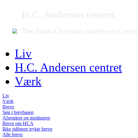
H.C. Andersen centret
The Hans Christian Andersen Centr
Liv
H.C. Andersen centret
Værk
Liv
Værk
Breve
Søg i brevbasen
Afsendere og modtagere
Breve om HCA
Ikke tidligere trykte breve
Alle breve