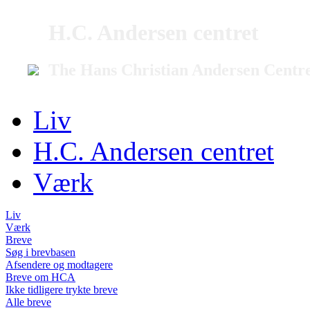
H.C. Andersen centret
The Hans Christian Andersen Centr
Liv
H.C. Andersen centret
Værk
Liv
Værk
Breve
Søg i brevbasen
Afsendere og modtagere
Breve om HCA
Ikke tidligere trykte breve
Alle breve