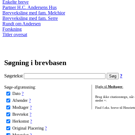
Enkelte breve
Partner H.C. Andersens Hus
Brevveksling med fam. Melchior
Brevveksling med fam. Serre
Rundt om Andersen
Forskning
Titler oversat
Søgning i brevbasen
Søgetekst
?
Søge-afgrænsning:
Hjælp til
Modtager
:
Dato
?
Brug ikke citationstegn, når
Afsender
?
stedet +:
Modtager
?
Find f.eks. breve til Henriet
Brevtekst
?
Herkomst
?
Original Placering
?
Metatekst
?