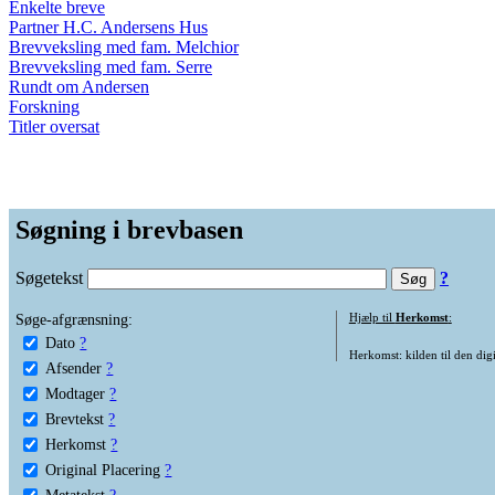
Enkelte breve
Partner H.C. Andersens Hus
Brevveksling med fam. Melchior
Brevveksling med fam. Serre
Rundt om Andersen
Forskning
Titler oversat
Søgning i brevbasen
Søgetekst
?
Søge-afgrænsning:
Hjælp til
Herkomst
:
Dato
?
Herkomst: kilden til den digi
Afsender
?
Modtager
?
Brevtekst
?
Herkomst
?
Original Placering
?
Metatekst
?