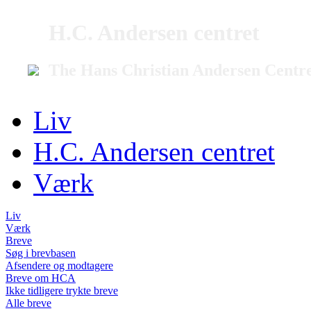
H.C. Andersen centret
The Hans Christian Andersen Centr
Liv
H.C. Andersen centret
Værk
Liv
Værk
Breve
Søg i brevbasen
Afsendere og modtagere
Breve om HCA
Ikke tidligere trykte breve
Alle breve