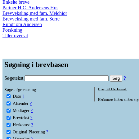
Enkelte breve
Partner H.C. Andersens Hus
Brevveksling med fam. Melchior
Brevveksling med fam. Serre
Rundt om Andersen
Forskning
Titler oversat
Søgning i brevbasen
Søgetekst
?
Søge-afgrænsning:
Hjælp til
Herkomst
:
Dato
?
Herkomst: kilden til den digi
Afsender
?
Modtager
?
Brevtekst
?
Herkomst
?
Original Placering
?
Metatekst
?