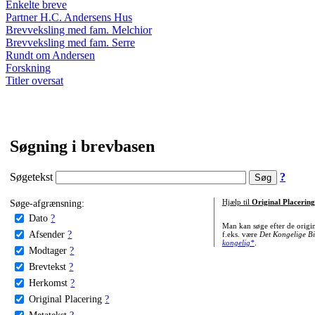
Enkelte breve
Partner H.C. Andersens Hus
Brevveksling med fam. Melchior
Brevveksling med fam. Serre
Rundt om Andersen
Forskning
Titler oversat
Søgning i brevbasen
Søgetekst
?
Søge-afgrænsning:
Hjælp til
Original Placering
Dato
?
Man kan søge efter de origi
Afsender
?
f.eks. være
Det Kongelige Bi
kongelig*
.
Modtager
?
Brevtekst
?
Herkomst
?
Original Placering
?
Metatekst
?