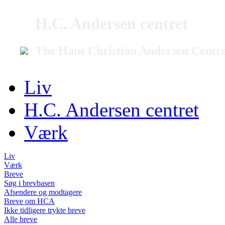
H.C. Andersen centret
The Hans Christian Andersen Centr
Liv
H.C. Andersen centret
Værk
Liv
Værk
Breve
Søg i brevbasen
Afsendere og modtagere
Breve om HCA
Ikke tidligere trykte breve
Alle breve