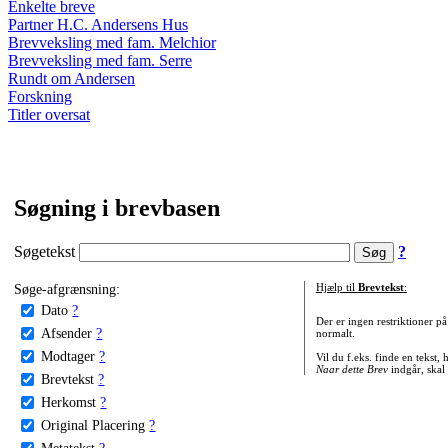
Enkelte breve
Partner H.C. Andersens Hus
Brevveksling med fam. Melchior
Brevveksling med fam. Serre
Rundt om Andersen
Forskning
Titler oversat
Søgning i brevbasen
Søgetekst
?
Søge-afgrænsning:
Hjælp til
Brevtekst
:
Dato
?
Der er ingen restriktioner p
Afsender
?
normalt.
Modtager
?
Vil du f.eks. finde en tekst,
Naar dette Brev
indgår, skal
Brevtekst
?
Herkomst
?
Original Placering
?
Metatekst
?