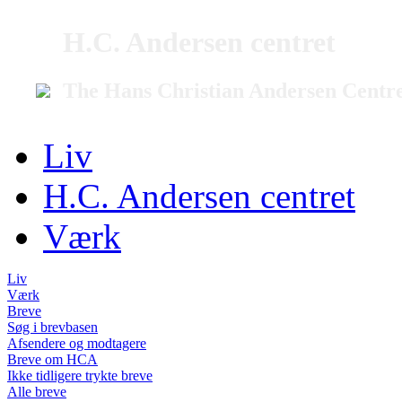
H.C. Andersen centret
The Hans Christian Andersen Centr
Liv
H.C. Andersen centret
Værk
Liv
Værk
Breve
Søg i brevbasen
Afsendere og modtagere
Breve om HCA
Ikke tidligere trykte breve
Alle breve