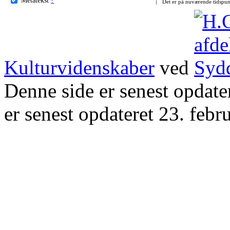
Det er på nuværende tidspun
Kulturvidenskaber
ved
Denne side er senest opdat
er senest opdateret 23. febr