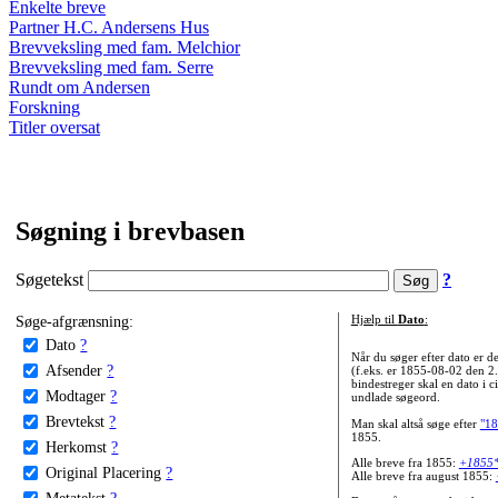
Enkelte breve
Partner H.C. Andersens Hus
Brevveksling med fam. Melchior
Brevveksling med fam. Serre
Rundt om Andersen
Forskning
Titler oversat
Søgning i brevbasen
Søgetekst
?
Søge-afgrænsning:
Hjælp til
Dato
:
Dato
?
Når du søger efter dato er
Afsender
?
(f.eks. er 1855-08-02 den 2
bindestreger skal en dato i c
Modtager
?
undlade søgeord.
Brevtekst
?
Man skal altså søge efter
"18
1855.
Herkomst
?
Alle breve fra 1855:
+1855
Original Placering
?
Alle breve fra august 1855:
Metatekst
?