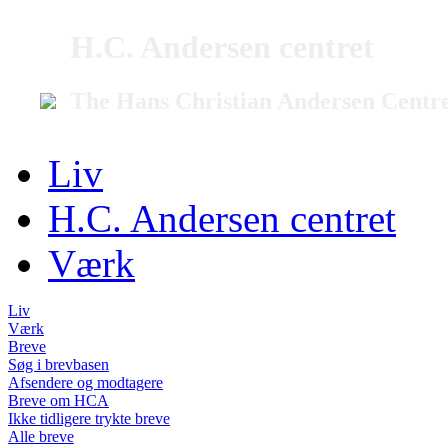
H.C. Andersen centret
The Hans Christian Andersen Centr
Liv
H.C. Andersen centret
Værk
Liv
Værk
Breve
Søg i brevbasen
Afsendere og modtagere
Breve om HCA
Ikke tidligere trykte breve
Alle breve