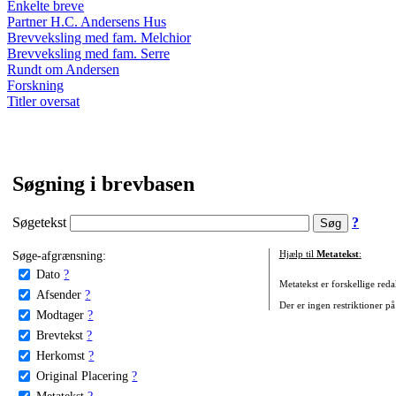
Enkelte breve
Partner H.C. Andersens Hus
Brevveksling med fam. Melchior
Brevveksling med fam. Serre
Rundt om Andersen
Forskning
Titler oversat
Søgning i brevbasen
Søgetekst
?
Søge-afgrænsning:
Hjælp til
Metatekst
:
Dato
?
Metatekst er forskellige reda
Afsender
?
Der er ingen restriktioner på
Modtager
?
Brevtekst
?
Herkomst
?
Original Placering
?
Metatekst
?