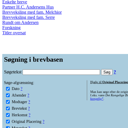
Enkelte breve
Partner H.C. Andersens Hus
Brevveksling med fam. Melchior
Brevveksling med fam. Serre
Rundt om Andersen
Forskning
Titler oversat
Søgning i brevbasen
Søgetekst
?
Søge-afgrænsning:
Hjælp til
Original Placering
Dato
?
Man kan søge efter de origi
Afsender
?
f.eks. være
Det Kongelige Bi
kongelig*
.
Modtager
?
Brevtekst
?
Herkomst
?
Original Placering
?
Metatekst
?