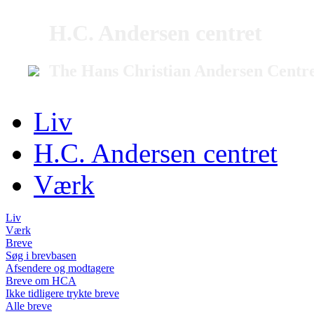
H.C. Andersen centret
The Hans Christian Andersen Centr
Liv
H.C. Andersen centret
Værk
Liv
Værk
Breve
Søg i brevbasen
Afsendere og modtagere
Breve om HCA
Ikke tidligere trykte breve
Alle breve