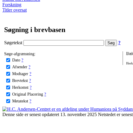
Forskning
Titler oversat
Søgning i brevbasen
Søgetekst
?
Søge-afgrænsning:
Hjæl
Dato
?
Herko
Afsender
?
Modtager
?
Brevtekst
?
Herkomst
?
Original Placering
?
Metatekst
?
Denne side er senest opdateret 13. november 2025 Netstedet er senest