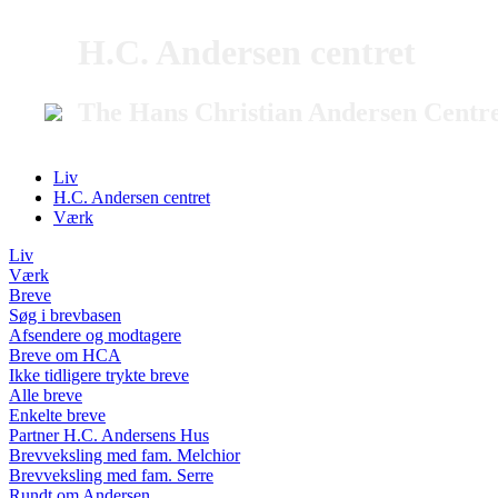
H.C. Andersen centret
The Hans Christian Andersen Centr
Liv
H.C. Andersen centret
Værk
Liv
Værk
Breve
Søg i brevbasen
Afsendere og modtagere
Breve om HCA
Ikke tidligere trykte breve
Alle breve
Enkelte breve
Partner H.C. Andersens Hus
Brevveksling med fam. Melchior
Brevveksling med fam. Serre
Rundt om Andersen