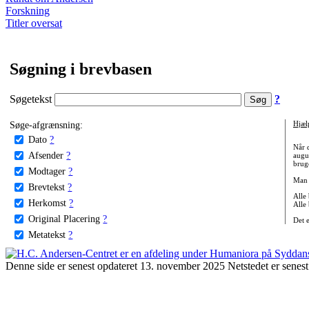
Forskning
Titler oversat
Søgning i brevbasen
Søgetekst
?
Søge-afgrænsning:
Hjæl
Dato
?
Når 
Afsender
?
augu
bruge
Modtager
?
Man 
Brevtekst
?
Alle
Herkomst
?
Alle
Original Placering
?
Det 
Metatekst
?
Denne side er senest opdateret 13. november 2025 Netstedet er senest