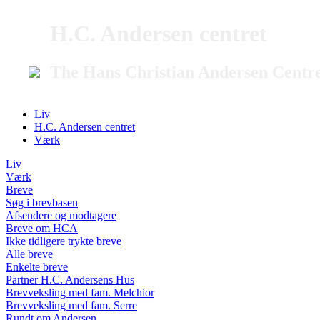
H.C. Andersen centret
The Hans Christian Andersen Centr
Liv
H.C. Andersen centret
Værk
Liv
Værk
Breve
Søg i brevbasen
Afsendere og modtagere
Breve om HCA
Ikke tidligere trykte breve
Alle breve
Enkelte breve
Partner H.C. Andersens Hus
Brevveksling med fam. Melchior
Brevveksling med fam. Serre
Rundt om Andersen