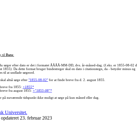
p til
Dato
:
du søger efter dato er det i formatet ÅÅÅÅ-MM-DD, dvs. år-måned-dag. (f.eks. er 1855-08-02 d
st 1855). Da dette format bruger bindestreger skal en dato i citationstegn, da - betyder minus og
s til at undlade søgeord.
skal altså søge efter
"1855-08-02"
for at finde breve fra d. 2. august 1855.
 breve fra 1855:
+1855*
 breve fra august 1855:
+"1855-08"*
er på nuværende tidspunkt ikke muligt at søge på kun måned eller dag.
 opdateret 23. februar 2023