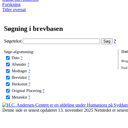
Forskning
Titler oversat
Søgning i brevbasen
Søgetekst
?
Søge-afgrænsning:
Hjæl
Dato
?
Brug 
Afsender
?
Find 
Modtager
?
Brevtekst
?
Herkomst
?
Original Placering
?
Metatekst
?
Denne side er senest opdateret 13. november 2025 Netstedet er senest