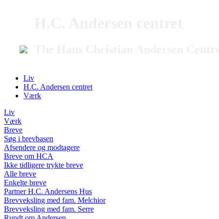
H.C. Andersen centret
The Hans Christian Andersen Centr
Liv
H.C. Andersen centret
Værk
Liv
Værk
Breve
Søg i brevbasen
Afsendere og modtagere
Breve om HCA
Ikke tidligere trykte breve
Alle breve
Enkelte breve
Partner H.C. Andersens Hus
Brevveksling med fam. Melchior
Brevveksling med fam. Serre
Rundt om Andersen