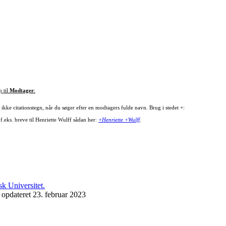
p til
Modtager
:
ikke citationstegn, når du søger efter en modtagers fulde navn. Brug i stedet +:
f.eks. breve til Henriette Wulff sådan her:
+Henriette +Wulff
.
 opdateret 23. februar 2023