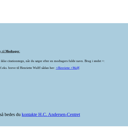
p til
Modtager
:
ikke citationstegn, når du søger efter en modtagers fulde navn. Brug i stedet +:
f.eks. breve til Henriette Wulff sådan her:
+Henriette +Wulff
.
e så bedes du
kontakte H.C. Andersen-Centret