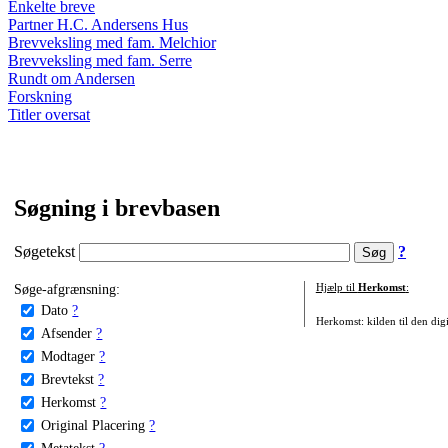
Enkelte breve
Partner H.C. Andersens Hus
Brevveksling med fam. Melchior
Brevveksling med fam. Serre
Rundt om Andersen
Forskning
Titler oversat
Søgning i brevbasen
Søgetekst
?
Søge-afgrænsning:
Hjælp til
Herkomst
:
Dato
?
Herkomst: kilden til den digi
Afsender
?
Modtager
?
Brevtekst
?
Herkomst
?
Original Placering
?
Metatekst
?