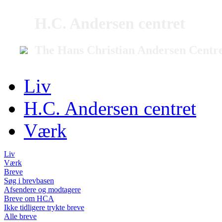
H.C. Andersen centret
The Hans Christian Andersen Centr
Liv
H.C. Andersen centret
Værk
Liv
Værk
Breve
Søg i brevbasen
Afsendere og modtagere
Breve om HCA
Ikke tidligere trykte breve
Alle breve