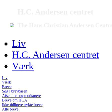
H.C. Andersen centret
The Hans Christian Andersen Centr
Liv
H.C. Andersen centret
Værk
Liv
Værk
Breve
Søg i brevbasen
Afsendere og modtagere
Breve om HCA
Ikke tidligere trykte breve
Alle breve