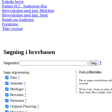
Enkelte breve
Partner H.C. Andersens Hus
Brevveksling med fam. Melchior
Brevveksling med fam. Serre
Rundt om Andersen
Forskning
Titler oversat
Søgning i brevbasen
Søgetekst
?
Søge-afgrænsning:
Hjælp til
Brevtekst
:
Dato
?
Der er ingen restriktioner p
Afsender
?
normalt.
Modtager
?
Vil du f.eks. finde en tekst,
Naar dette Brev
indgår, skal
Brevtekst
?
Herkomst
?
Original Placering
?
Metatekst
?