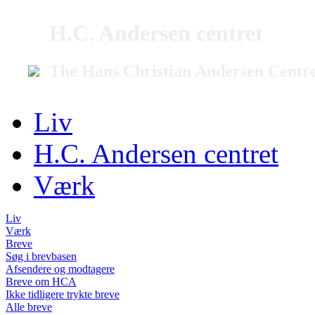
H.C. Andersen centret
The Hans Christian Andersen Centr
Liv
H.C. Andersen centret
Værk
Liv
Værk
Breve
Søg i brevbasen
Afsendere og modtagere
Breve om HCA
Ikke tidligere trykte breve
Alle breve