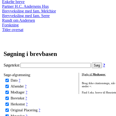
Enkelte breve
Partner H.C. Andersens Hus
Brevveksling med fam. Melchior
Brevveksling med fam. Serre
Rundt om Andersen
Forskning
Titler oversat
Søgning i brevbasen
Søgetekst
?
Søge-afgrænsning:
Hjælp til
Modtager
:
Dato
?
Brug ikke citationstegn, når
Afsender
?
stedet +:
Modtager
?
Find f.eks. breve til Henriet
Brevtekst
?
Herkomst
?
Original Placering
?
Metatekst
?