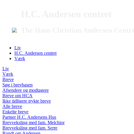
H.C. Andersen centret
The Hans Christian Andersen Centr
Liv
H.C. Andersen centret
Værk
Liv
Værk
Breve
Søg i brevbasen
Afsendere og modtagere
Breve om HCA
Ikke tidligere trykte breve
Alle breve
Enkelte breve
Partner H.C. Andersens Hus
Brevveksling med fam. Melchior
Brevveksling med fam. Serre
Rundt om Andersen