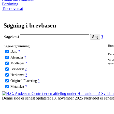
Forskning
Titler oversat
Søgning i brevbasen
Søgetekst
?
Søge-afgrænsning:
Hjæl
Dato
?
Der 
Afsender
?
Vil d
Modtager
?
søge
Brevtekst
?
Herkomst
?
Original Placering
?
Metatekst
?
Denne side er senest opdateret 13. november 2025 Netstedet er senest