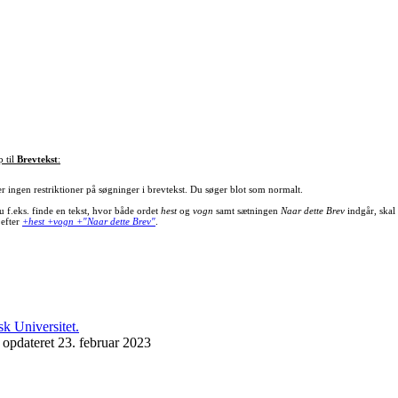
p til
Brevtekst
:
er ingen restriktioner på søgninger i brevtekst. Du søger blot som normalt.
u f.eks. finde en tekst, hvor både ordet
hest
og
vogn
samt sætningen
Naar dette Brev
indgår, skal
 efter
+hest +vogn +"Naar dette Brev"
.
 opdateret 23. februar 2023