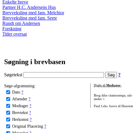
Enkelte breve
Partner H.C. Andersens Hus
Brevveksling med fam. Melchior
Brevveksling med fam. Serre
Rundt om Andersen
Forskning
Titler oversat
Søgning i brevbasen
Søgetekst
?
Søge-afgrænsning:
Hjælp til
Modtager
:
Dato
?
Brug ikke citationstegn, når
Afsender
?
stedet +:
Modtager
?
Find f.eks. breve til Henriet
Brevtekst
?
Herkomst
?
Original Placering
?
Metatekst
?