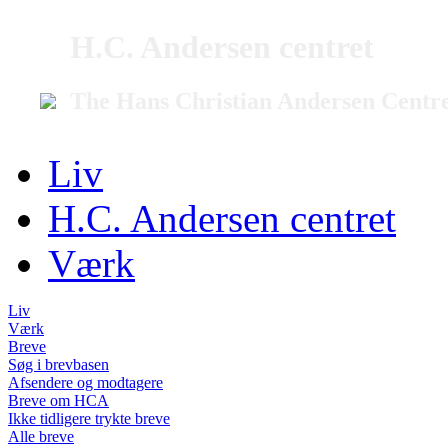
H.C. Andersen centret
The Hans Christian Andersen Centr
Liv
H.C. Andersen centret
Værk
Liv
Værk
Breve
Søg i brevbasen
Afsendere og modtagere
Breve om HCA
Ikke tidligere trykte breve
Alle breve