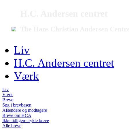
H.C. Andersen centret
The Hans Christian Andersen Centr
Liv
H.C. Andersen centret
Værk
Liv
Værk
Breve
Søg i brevbasen
Afsendere og modtagere
Breve om HCA
Ikke tidligere trykte breve
Alle breve