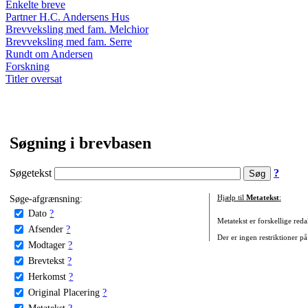
Enkelte breve
Partner H.C. Andersens Hus
Brevveksling med fam. Melchior
Brevveksling med fam. Serre
Rundt om Andersen
Forskning
Titler oversat
Søgning i brevbasen
Søgetekst
?
Søge-afgrænsning:
Hjælp til
Metatekst
:
Dato
?
Metatekst er forskellige reda
Afsender
?
Der er ingen restriktioner på
Modtager
?
Brevtekst
?
Herkomst
?
Original Placering
?
Metatekst
?