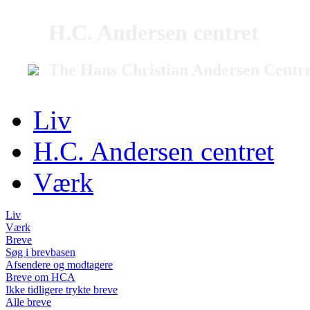
H.C. Andersen centret
The Hans Christian Andersen Centr
Liv
H.C. Andersen centret
Værk
Liv
Værk
Breve
Søg i brevbasen
Afsendere og modtagere
Breve om HCA
Ikke tidligere trykte breve
Alle breve