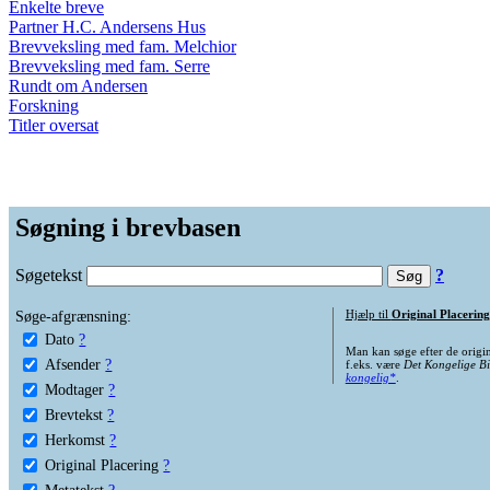
Enkelte breve
Partner H.C. Andersens Hus
Brevveksling med fam. Melchior
Brevveksling med fam. Serre
Rundt om Andersen
Forskning
Titler oversat
Søgning i brevbasen
Søgetekst
?
Søge-afgrænsning:
Hjælp til
Original Placering
Dato
?
Man kan søge efter de origi
Afsender
?
f.eks. være
Det Kongelige Bi
kongelig*
.
Modtager
?
Brevtekst
?
Herkomst
?
Original Placering
?
Metatekst
?