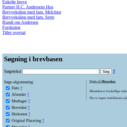
Enkelte breve
Partner H.C. Andersens Hus
Brevveksling med fam. Melchior
Brevveksling med fam. Serre
Rundt om Andersen
Forskning
Titler oversat
Søgning i brevbasen
Søgetekst
?
Søge-afgrænsning:
Hjælp til
Metatekst
:
Dato
?
Metatekst er forskellige reda
Afsender
?
Der er ingen restriktioner på
Modtager
?
Brevtekst
?
Herkomst
?
Original Placering
?
Metatekst
?