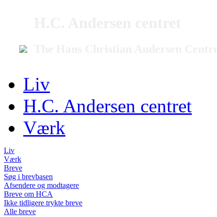
H.C. Andersen centret
The Hans Christian Andersen Centr
Liv
H.C. Andersen centret
Værk
Liv
Værk
Breve
Søg i brevbasen
Afsendere og modtagere
Breve om HCA
Ikke tidligere trykte breve
Alle breve