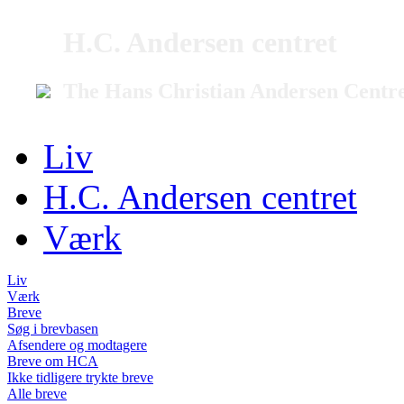
H.C. Andersen centret
The Hans Christian Andersen Centr
Liv
H.C. Andersen centret
Værk
Liv
Værk
Breve
Søg i brevbasen
Afsendere og modtagere
Breve om HCA
Ikke tidligere trykte breve
Alle breve