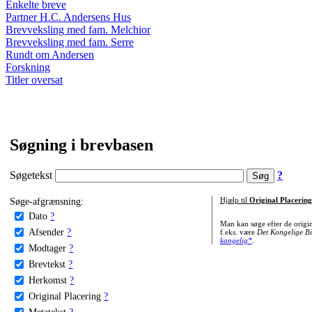
Enkelte breve
Partner H.C. Andersens Hus
Brevveksling med fam. Melchior
Brevveksling med fam. Serre
Rundt om Andersen
Forskning
Titler oversat
Søgning i brevbasen
Søgetekst
?
Søge-afgrænsning:
Hjælp til
Original Placering
Dato
?
Man kan søge efter de origi
Afsender
?
f.eks. være
Det Kongelige Bi
kongelig*
.
Modtager
?
Brevtekst
?
Herkomst
?
Original Placering
?
Metatekst
?