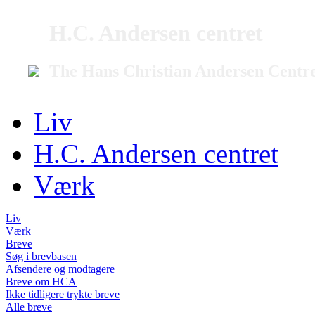
H.C. Andersen centret
The Hans Christian Andersen Centr
Liv
H.C. Andersen centret
Værk
Liv
Værk
Breve
Søg i brevbasen
Afsendere og modtagere
Breve om HCA
Ikke tidligere trykte breve
Alle breve