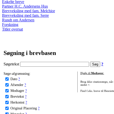
Enkelte breve
Partner H.C. Andersens Hus
Brevveksling med fam. Melchior
Brevveksling med fam. Serre
Rundt om Andersen
Forskning
Titler oversat
Søgning i brevbasen
Søgetekst
?
Søge-afgrænsning:
Hjælp til
Modtager
:
Dato
?
Brug ikke citationstegn, når
Afsender
?
stedet +:
Modtager
?
Find f.eks. breve til Henriet
Brevtekst
?
Herkomst
?
Original Placering
?
Metatekst
?