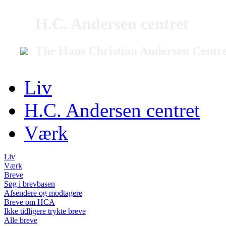
H.C. Andersen centret
The Hans Christian Andersen Centr
Liv
H.C. Andersen centret
Værk
Liv
Værk
Breve
Søg i brevbasen
Afsendere og modtagere
Breve om HCA
Ikke tidligere trykte breve
Alle breve