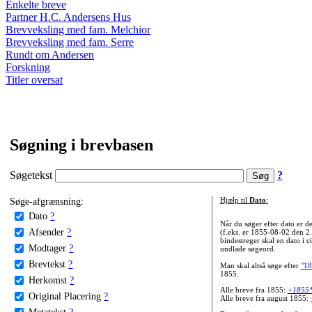
Enkelte breve
Partner H.C. Andersens Hus
Brevveksling med fam. Melchior
Brevveksling med fam. Serre
Rundt om Andersen
Forskning
Titler oversat
Søgning i brevbasen
Søgetekst
?
Søge-afgrænsning:
Hjælp til
Dato
:
Dato
?
Når du søger efter dato er
Afsender
?
(f.eks. er 1855-08-02 den 2
bindestreger skal en dato i c
Modtager
?
undlade søgeord.
Brevtekst
?
Man skal altså søge efter
"18
1855.
Herkomst
?
Alle breve fra 1855:
+1855
Original Placering
?
Alle breve fra august 1855:
Metatekst
?