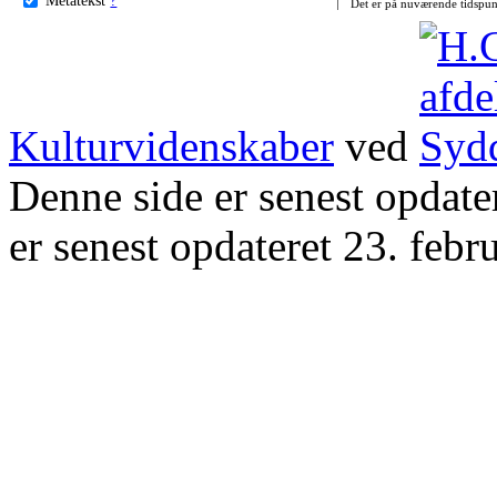
Det er på nuværende tidspun
Kulturvidenskaber
ved
Denne side er senest opdat
er senest opdateret 23. febr