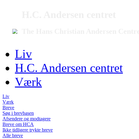
H.C. Andersen centret
The Hans Christian Andersen Centr
Liv
H.C. Andersen centret
Værk
Liv
Værk
Breve
Søg i brevbasen
Afsendere og modtagere
Breve om HCA
Ikke tidligere trykte breve
Alle breve