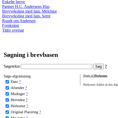
Enkelte breve
Partner H.C. Andersens Hus
Brevveksling med fam. Melchior
Brevveksling med fam. Serre
Rundt om Andersen
Forskning
Titler oversat
Søgning i brevbasen
Søgetekst
?
Søge-afgrænsning:
Hjælp til
Herkomst
:
Dato
?
Herkomst: kilden til den digi
Afsender
?
Modtager
?
Brevtekst
?
Herkomst
?
Original Placering
?
Metatekst
?