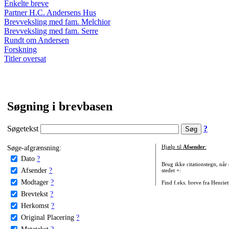
Enkelte breve
Partner H.C. Andersens Hus
Brevveksling med fam. Melchior
Brevveksling med fam. Serre
Rundt om Andersen
Forskning
Titler oversat
Søgning i brevbasen
Søgetekst
?
Søge-afgrænsning:
Hjælp til
Afsender
:
Dato
?
Brug ikke citationstegn, når
Afsender
?
stedet +:
Modtager
?
Find f.eks. breve fra Henrie
Brevtekst
?
Herkomst
?
Original Placering
?
Metatekst
?