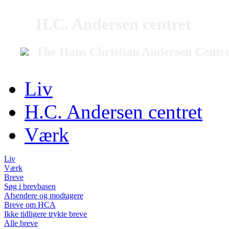
H.C. Andersen centret
The Hans Christian Andersen Centr
Liv
H.C. Andersen centret
Værk
Liv
Værk
Breve
Søg i brevbasen
Afsendere og modtagere
Breve om HCA
Ikke tidligere trykte breve
Alle breve