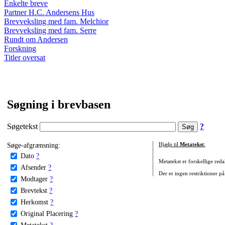
Enkelte breve
Partner H.C. Andersens Hus
Brevveksling med fam. Melchior
Brevveksling med fam. Serre
Rundt om Andersen
Forskning
Titler oversat
Søgning i brevbasen
Søgetekst
?
Søge-afgrænsning:
Hjælp til
Metatekst
:
Dato
?
Metatekst er forskellige reda
Afsender
?
Der er ingen restriktioner på
Modtager
?
Brevtekst
?
Herkomst
?
Original Placering
?
Metatekst
?