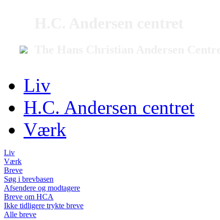
H.C. Andersen centret
The Hans Christian Andersen Centr
Liv
H.C. Andersen centret
Værk
Liv
Værk
Breve
Søg i brevbasen
Afsendere og modtagere
Breve om HCA
Ikke tidligere trykte breve
Alle breve