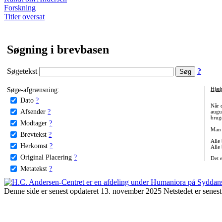
Forskning
Titler oversat
Søgning i brevbasen
Søgetekst
?
Søge-afgrænsning:
Hjæl
Dato
?
Når 
Afsender
?
augu
bruge
Modtager
?
Man 
Brevtekst
?
Alle
Herkomst
?
Alle
Original Placering
?
Det 
Metatekst
?
Denne side er senest opdateret 13. november 2025 Netstedet er senest