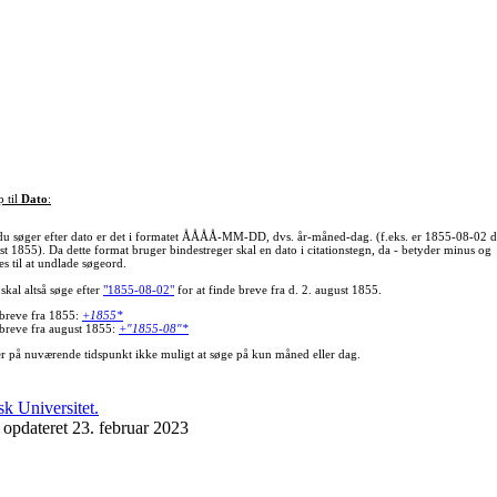
p til
Dato
:
du søger efter dato er det i formatet ÅÅÅÅ-MM-DD, dvs. år-måned-dag. (f.eks. er 1855-08-02 d
st 1855). Da dette format bruger bindestreger skal en dato i citationstegn, da - betyder minus og
s til at undlade søgeord.
skal altså søge efter
"1855-08-02"
for at finde breve fra d. 2. august 1855.
 breve fra 1855:
+1855*
 breve fra august 1855:
+"1855-08"*
er på nuværende tidspunkt ikke muligt at søge på kun måned eller dag.
 opdateret 23. februar 2023