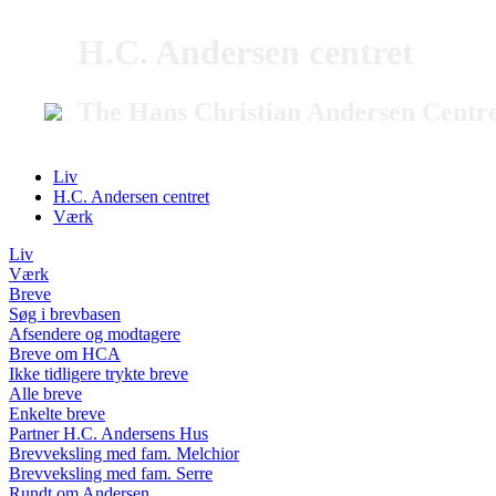
H.C. Andersen centret
The Hans Christian Andersen Centr
Liv
H.C. Andersen centret
Værk
Liv
Værk
Breve
Søg i brevbasen
Afsendere og modtagere
Breve om HCA
Ikke tidligere trykte breve
Alle breve
Enkelte breve
Partner H.C. Andersens Hus
Brevveksling med fam. Melchior
Brevveksling med fam. Serre
Rundt om Andersen