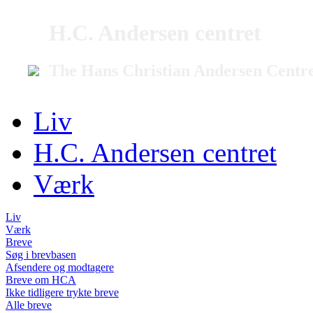
H.C. Andersen centret
The Hans Christian Andersen Centr
Liv
H.C. Andersen centret
Værk
Liv
Værk
Breve
Søg i brevbasen
Afsendere og modtagere
Breve om HCA
Ikke tidligere trykte breve
Alle breve