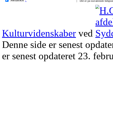
Det er på nuværende tidspun
Kulturvidenskaber
ved
Denne side er senest opdat
er senest opdateret 23. febr