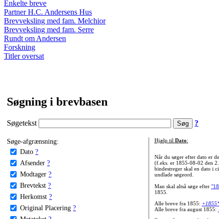
Enkelte breve
Partner H.C. Andersens Hus
Brevveksling med fam. Melchior
Brevveksling med fam. Serre
Rundt om Andersen
Forskning
Titler oversat
Søgning i brevbasen
Søgetekst
?
Søge-afgrænsning:
Hjælp til
Dato
:
Dato
?
Når du søger efter dato er
Afsender
?
(f.eks. er 1855-08-02 den 2
bindestreger skal en dato i c
Modtager
?
undlade søgeord.
Brevtekst
?
Man skal altså søge efter
"18
1855.
Herkomst
?
Alle breve fra 1855:
+1855
Original Placering
?
Alle breve fra august 1855:
Metatekst
?