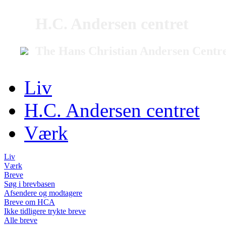
H.C. Andersen centret
The Hans Christian Andersen Centr
Liv
H.C. Andersen centret
Værk
Liv
Værk
Breve
Søg i brevbasen
Afsendere og modtagere
Breve om HCA
Ikke tidligere trykte breve
Alle breve