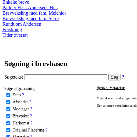
Enkelte breve
Partner H.C. Andersens Hus
Brevveksling med fam. Melchior
Brevveksling med fam. Serre
Rundt om Andersen
Forskning
Titler oversat
Søgning i brevbasen
Søgetekst
?
Søge-afgrænsning:
Hjælp til
Metatekst
:
Dato
?
Metatekst er forskellige reda
Afsender
?
Der er ingen restriktioner på
Modtager
?
Brevtekst
?
Herkomst
?
Original Placering
?
Metatekst
?