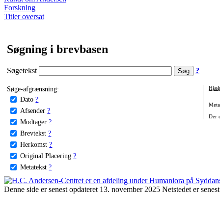
Forskning
Titler oversat
Søgning i brevbasen
Søgetekst
?
Søge-afgrænsning:
Hjæl
Dato
?
Metat
Afsender
?
Der e
Modtager
?
Brevtekst
?
Herkomst
?
Original Placering
?
Metatekst
?
Denne side er senest opdateret 13. november 2025 Netstedet er senest