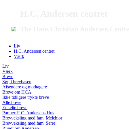
H.C. Andersen centret
The Hans Christian Andersen Centr
Liv
H.C. Andersen centret
Værk
Liv
Værk
Breve
Søg i brevbasen
Afsendere og modtagere
Breve om HCA
Ikke tidligere trykte breve
Alle breve
Enkelte breve
Partner H.C. Andersens Hus
Brevveksling med fam. Melchior
Brevveksling med fam. Serre
Rundt om Andersen