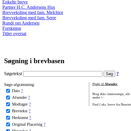
Enkelte breve
Partner H.C. Andersens Hus
Brevveksling med fam. Melchior
Brevveksling med fam. Serre
Rundt om Andersen
Forskning
Titler oversat
Søgning i brevbasen
Søgetekst
?
Søge-afgrænsning:
Hjælp til
Afsender
:
Dato
?
Brug ikke citationstegn, når
Afsender
?
stedet +:
Modtager
?
Find f.eks. breve fra Henrie
Brevtekst
?
Herkomst
?
Original Placering
?
Metatekst
?