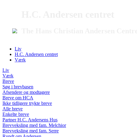
H.C. Andersen centret
The Hans Christian Andersen Centr
Liv
H.C. Andersen centret
Værk
Liv
Værk
Breve
Søg i brevbasen
Afsendere og modtagere
Breve om HCA
Ikke tidligere trykte breve
Alle breve
Enkelte breve
Partner H.C. Andersens Hus
Brevveksling med fam. Melchior
Brevveksling med fam. Serre
Rundt om Andersen