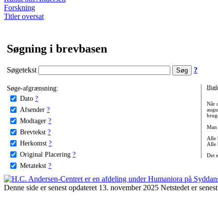
Forskning
Titler oversat
Søgning i brevbasen
Søgetekst
?
Søge-afgrænsning:
Hjæl
Dato
?
Når 
Afsender
?
augu
bruge
Modtager
?
Man 
Brevtekst
?
Alle
Herkomst
?
Alle
Original Placering
?
Det 
Metatekst
?
Denne side er senest opdateret 13. november 2025 Netstedet er senest