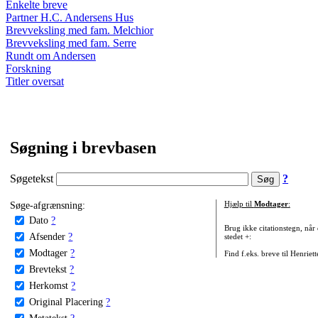
Enkelte breve
Partner H.C. Andersens Hus
Brevveksling med fam. Melchior
Brevveksling med fam. Serre
Rundt om Andersen
Forskning
Titler oversat
Søgning i brevbasen
Søgetekst
?
Søge-afgrænsning:
Hjælp til
Modtager
:
Dato
?
Brug ikke citationstegn, når
Afsender
?
stedet +:
Modtager
?
Find f.eks. breve til Henriet
Brevtekst
?
Herkomst
?
Original Placering
?
Metatekst
?