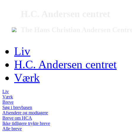
H.C. Andersen centret
The Hans Christian Andersen Centr
Liv
H.C. Andersen centret
Værk
Liv
Værk
Breve
Søg i brevbasen
Afsendere og modtagere
Breve om HCA
Ikke tidligere trykte breve
Alle breve