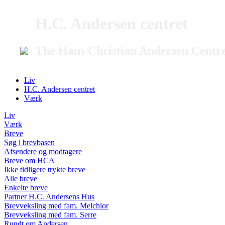
H.C. Andersen centret
The Hans Christian Andersen Centr
Liv
H.C. Andersen centret
Værk
Liv
Værk
Breve
Søg i brevbasen
Afsendere og modtagere
Breve om HCA
Ikke tidligere trykte breve
Alle breve
Enkelte breve
Partner H.C. Andersens Hus
Brevveksling med fam. Melchior
Brevveksling med fam. Serre
Rundt om Andersen