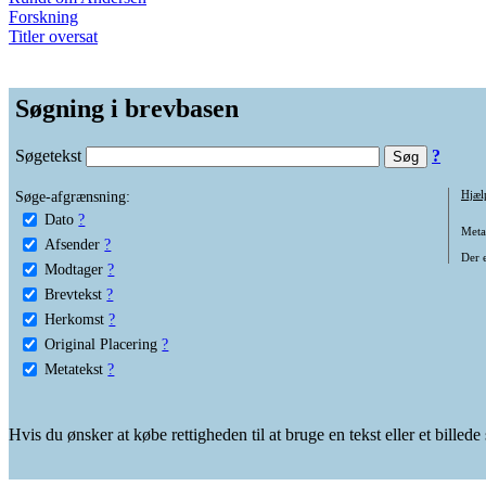
Forskning
Titler oversat
Søgning i brevbasen
Søgetekst
?
Søge-afgrænsning:
Hjæl
Dato
?
Metat
Afsender
?
Der e
Modtager
?
Brevtekst
?
Herkomst
?
Original Placering
?
Metatekst
?
Hvis du ønsker at købe rettigheden til at bruge en tekst eller et billed