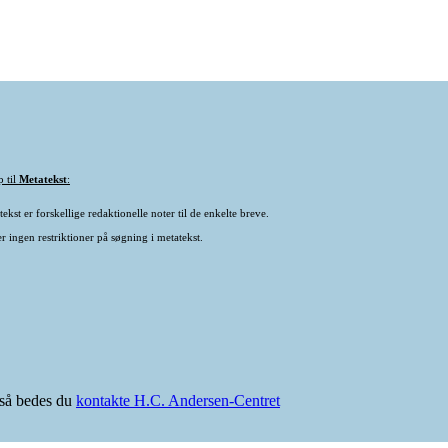
p til
Metatekst
:
ekst er forskellige redaktionelle noter til de enkelte breve.
r ingen restriktioner på søgning i metatekst.
e så bedes du
kontakte H.C. Andersen-Centret