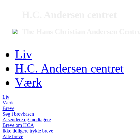
H.C. Andersen centret
The Hans Christian Andersen Centr
Liv
H.C. Andersen centret
Værk
Liv
Værk
Breve
Søg i brevbasen
Afsendere og modtagere
Breve om HCA
Ikke tidligere trykte breve
Alle breve