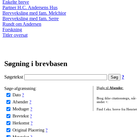
Enkelte breve
Partner H.C. Andersens Hus
Brevveksling med fam. Melchior
Brevveksling med fam. Serre
Rundt om Andersen
Forskning
Titler oversat
Søgning i brevbasen
Søgetekst
?
Søge-afgrænsning:
Hjælp til
Afsender
:
Dato
?
Brug ikke citationstegn, når
Afsender
?
stedet +:
Modtager
?
Find f.eks. breve fra Henrie
Brevtekst
?
Herkomst
?
Original Placering
?
Metatekst
?