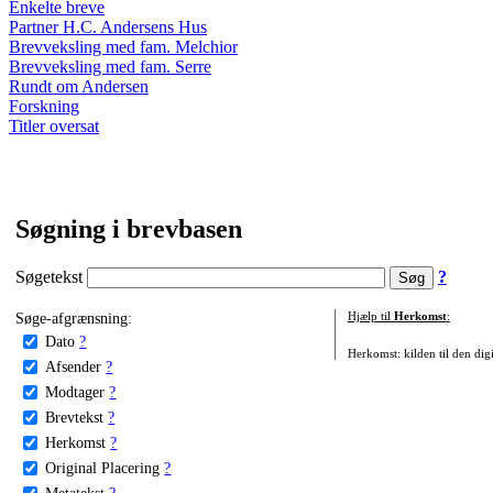
Enkelte breve
Partner H.C. Andersens Hus
Brevveksling med fam. Melchior
Brevveksling med fam. Serre
Rundt om Andersen
Forskning
Titler oversat
Søgning i brevbasen
Søgetekst
?
Søge-afgrænsning:
Hjælp til
Herkomst
:
Dato
?
Herkomst: kilden til den digi
Afsender
?
Modtager
?
Brevtekst
?
Herkomst
?
Original Placering
?
Metatekst
?