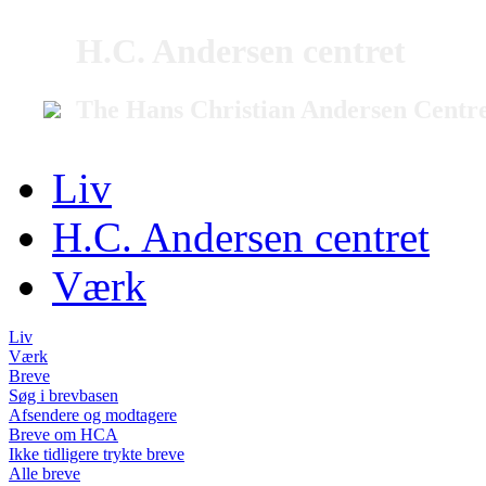
H.C. Andersen centret
The Hans Christian Andersen Centr
Liv
H.C. Andersen centret
Værk
Liv
Værk
Breve
Søg i brevbasen
Afsendere og modtagere
Breve om HCA
Ikke tidligere trykte breve
Alle breve