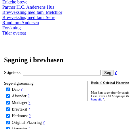
Enkelte breve
Partner H.C. Andersens Hus
Brevveksling med fam. Melchior
Brevveksling med fam. Serre
Rundt om Andersen
Forskning
Titler oversat
Søgning i brevbasen
Søgetekst
?
Søge-afgrænsning:
Hjælp til
Original Placering
Dato
?
Man kan søge efter de origi
Afsender
?
f.eks. være
Det Kongelige Bi
kongelig*
.
Modtager
?
Brevtekst
?
Herkomst
?
Original Placering
?
Metatekst
?