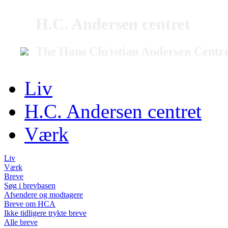
H.C. Andersen centret
The Hans Christian Andersen Centr
Liv
H.C. Andersen centret
Værk
Liv
Værk
Breve
Søg i brevbasen
Afsendere og modtagere
Breve om HCA
Ikke tidligere trykte breve
Alle breve