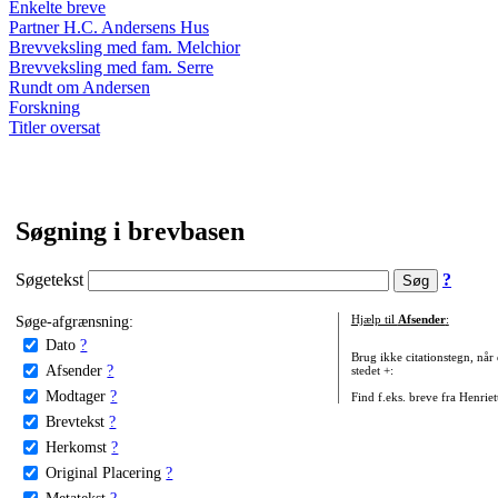
Enkelte breve
Partner H.C. Andersens Hus
Brevveksling med fam. Melchior
Brevveksling med fam. Serre
Rundt om Andersen
Forskning
Titler oversat
Søgning i brevbasen
Søgetekst
?
Søge-afgrænsning:
Hjælp til
Afsender
:
Dato
?
Brug ikke citationstegn, når
Afsender
?
stedet +:
Modtager
?
Find f.eks. breve fra Henrie
Brevtekst
?
Herkomst
?
Original Placering
?
Metatekst
?