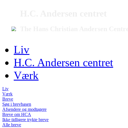
H.C. Andersen centret
The Hans Christian Andersen Centr
Liv
H.C. Andersen centret
Værk
Liv
Værk
Breve
Søg i brevbasen
Afsendere og modtagere
Breve om HCA
Ikke tidligere trykte breve
Alle breve