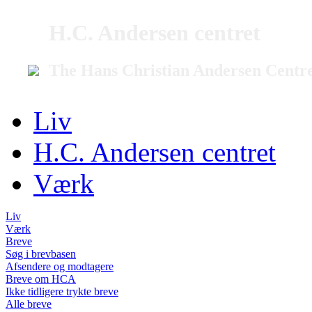
H.C. Andersen centret
The Hans Christian Andersen Centr
Liv
H.C. Andersen centret
Værk
Liv
Værk
Breve
Søg i brevbasen
Afsendere og modtagere
Breve om HCA
Ikke tidligere trykte breve
Alle breve