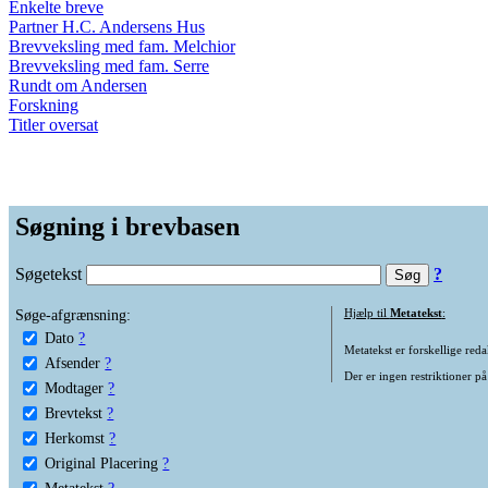
Enkelte breve
Partner H.C. Andersens Hus
Brevveksling med fam. Melchior
Brevveksling med fam. Serre
Rundt om Andersen
Forskning
Titler oversat
Søgning i brevbasen
Søgetekst
?
Søge-afgrænsning:
Hjælp til
Metatekst
:
Dato
?
Metatekst er forskellige reda
Afsender
?
Der er ingen restriktioner på
Modtager
?
Brevtekst
?
Herkomst
?
Original Placering
?
Metatekst
?