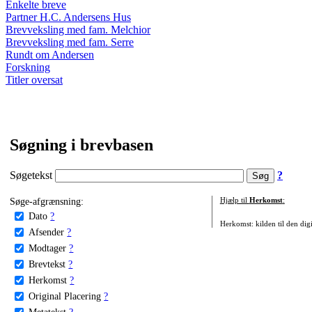
Enkelte breve
Partner H.C. Andersens Hus
Brevveksling med fam. Melchior
Brevveksling med fam. Serre
Rundt om Andersen
Forskning
Titler oversat
Søgning i brevbasen
Søgetekst
?
Søge-afgrænsning:
Hjælp til
Herkomst
:
Dato
?
Herkomst: kilden til den digi
Afsender
?
Modtager
?
Brevtekst
?
Herkomst
?
Original Placering
?
Metatekst
?