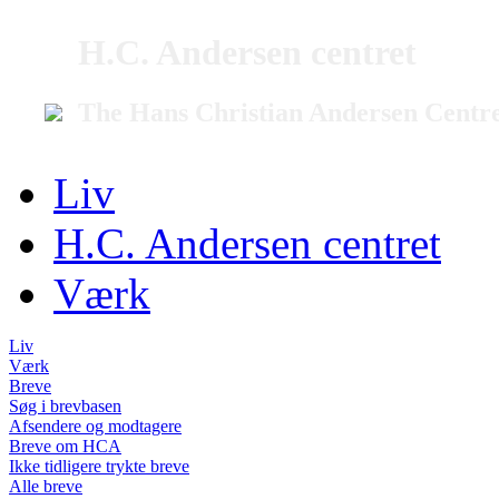
H.C. Andersen centret
The Hans Christian Andersen Centr
Liv
H.C. Andersen centret
Værk
Liv
Værk
Breve
Søg i brevbasen
Afsendere og modtagere
Breve om HCA
Ikke tidligere trykte breve
Alle breve