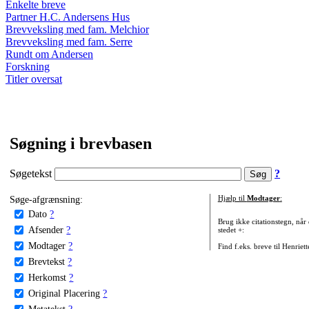
Enkelte breve
Partner H.C. Andersens Hus
Brevveksling med fam. Melchior
Brevveksling med fam. Serre
Rundt om Andersen
Forskning
Titler oversat
Søgning i brevbasen
Søgetekst
?
Søge-afgrænsning:
Hjælp til
Modtager
:
Dato
?
Brug ikke citationstegn, når
Afsender
?
stedet +:
Modtager
?
Find f.eks. breve til Henriet
Brevtekst
?
Herkomst
?
Original Placering
?
Metatekst
?