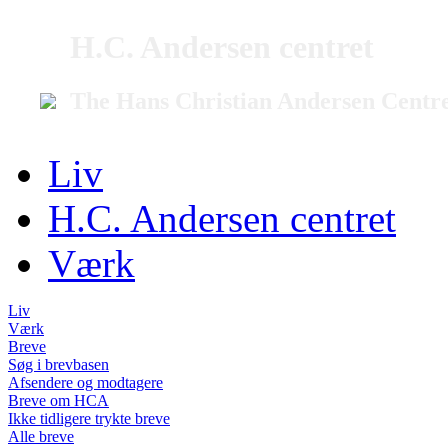
H.C. Andersen centret
The Hans Christian Andersen Centr
Liv
H.C. Andersen centret
Værk
Liv
Værk
Breve
Søg i brevbasen
Afsendere og modtagere
Breve om HCA
Ikke tidligere trykte breve
Alle breve