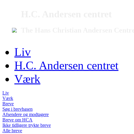
H.C. Andersen centret
The Hans Christian Andersen Centr
Liv
H.C. Andersen centret
Værk
Liv
Værk
Breve
Søg i brevbasen
Afsendere og modtagere
Breve om HCA
Ikke tidligere trykte breve
Alle breve