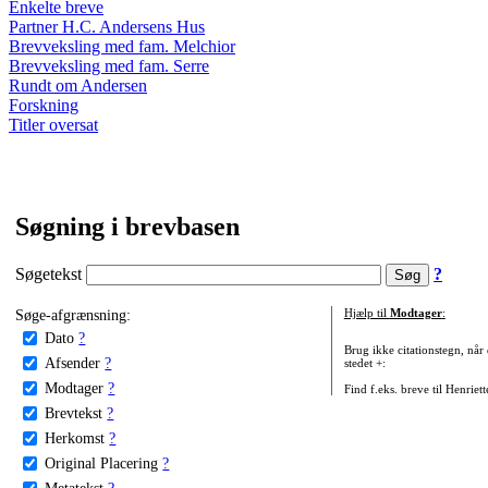
Enkelte breve
Partner H.C. Andersens Hus
Brevveksling med fam. Melchior
Brevveksling med fam. Serre
Rundt om Andersen
Forskning
Titler oversat
Søgning i brevbasen
Søgetekst
?
Søge-afgrænsning:
Hjælp til
Modtager
:
Dato
?
Brug ikke citationstegn, når
Afsender
?
stedet +:
Modtager
?
Find f.eks. breve til Henriet
Brevtekst
?
Herkomst
?
Original Placering
?
Metatekst
?