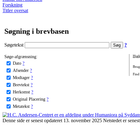
Forskning
Titler oversat
Søgning i brevbasen
Søgetekst
?
Søge-afgrænsning:
Hjæl
Dato
?
Brug 
Afsender
?
Find
Modtager
?
Brevtekst
?
Herkomst
?
Original Placering
?
Metatekst
?
Denne side er senest opdateret 13. november 2025 Netstedet er senest