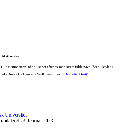
p til
Afsender
:
ikke citationstegn, når du søger efter en modtagers fulde navn. Brug i stedet +:
 f.eks. breve fra Henriette Wulff sådan her:
+Henriette +Wulff
.
 opdateret 23. februar 2023