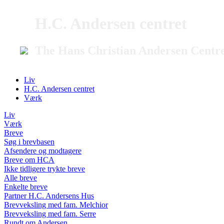
H.C. Andersen centret
The Hans Christian Andersen Centr
Liv
H.C. Andersen centret
Værk
Liv
Værk
Breve
Søg i brevbasen
Afsendere og modtagere
Breve om HCA
Ikke tidligere trykte breve
Alle breve
Enkelte breve
Partner H.C. Andersens Hus
Brevveksling med fam. Melchior
Brevveksling med fam. Serre
Rundt om Andersen