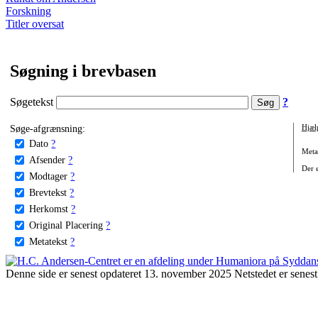
Forskning
Titler oversat
Søgning i brevbasen
Søgetekst
?
Søge-afgrænsning:
Hjæl
Dato
?
Metat
Afsender
?
Der e
Modtager
?
Brevtekst
?
Herkomst
?
Original Placering
?
Metatekst
?
Denne side er senest opdateret 13. november 2025 Netstedet er senest