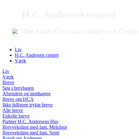
H.C. Andersen centret
The Hans Christian Andersen Centr
Liv
H.C. Andersen centret
Værk
Liv
Værk
Breve
Søg i brevbasen
Afsendere og modtagere
Breve om HCA
Ikke tidligere trykte breve
Alle breve
Enkelte breve
Partner H.C. Andersens Hus
Brevveksling med fam. Melchior
Brevveksling med fam. Serre
Rundt om Andersen