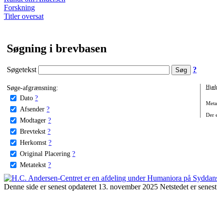
Forskning
Titler oversat
Søgning i brevbasen
Søgetekst
?
Søge-afgrænsning:
Hjæl
Dato
?
Metat
Afsender
?
Der e
Modtager
?
Brevtekst
?
Herkomst
?
Original Placering
?
Metatekst
?
Denne side er senest opdateret 13. november 2025 Netstedet er senest