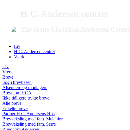
H.C. Andersen centret
The Hans Christian Andersen Centr
Liv
H.C. Andersen centret
Værk
Liv
Værk
Breve
Søg i brevbasen
Afsendere og modtagere
Breve om HCA
Ikke tidligere trykte breve
Alle breve
Enkelte breve
Partner H.C. Andersens Hus
Brevveksling med fam. Melchior
Brevveksling med fam. Serre
Rundt om Andersen