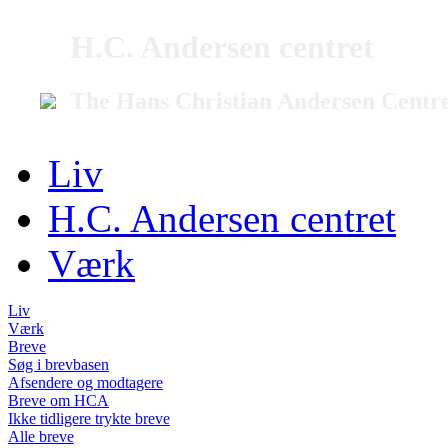
H.C. Andersen centret
The Hans Christian Andersen Centr
Liv
H.C. Andersen centret
Værk
Liv
Værk
Breve
Søg i brevbasen
Afsendere og modtagere
Breve om HCA
Ikke tidligere trykte breve
Alle breve