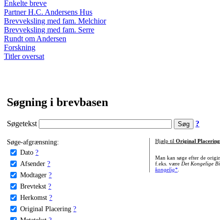
Enkelte breve
Partner H.C. Andersens Hus
Brevveksling med fam. Melchior
Brevveksling med fam. Serre
Rundt om Andersen
Forskning
Titler oversat
Søgning i brevbasen
Søgetekst
?
Søge-afgrænsning:
Hjælp til
Original Placering
Dato
?
Man kan søge efter de origi
Afsender
?
f.eks. være
Det Kongelige Bi
kongelig*
.
Modtager
?
Brevtekst
?
Herkomst
?
Original Placering
?
Metatekst
?